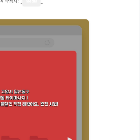
24
작성자:
media