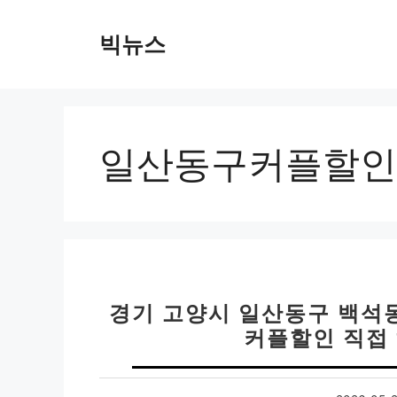
컨
텐
빅뉴스
츠
로
건
너
뛰
일산동구커플할인
기
경기 고양시 일산동구 백석동
커플할인 직접 