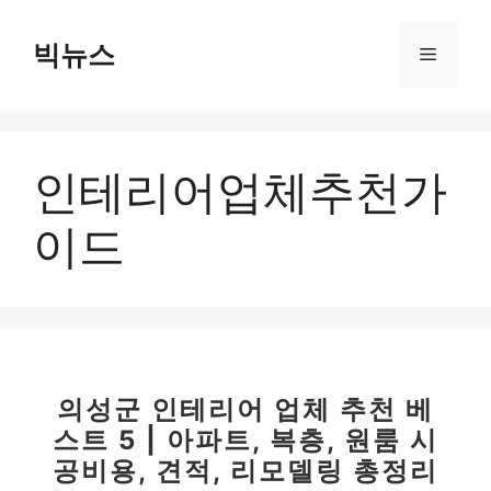
컨
텐
빅뉴스
메
츠
로
뉴
건
너
인테리어업체추천가
뛰
기
이드
의성군 인테리어 업체 추천 베
스트 5 | 아파트, 복층, 원룸 시
공비용, 견적, 리모델링 총정리