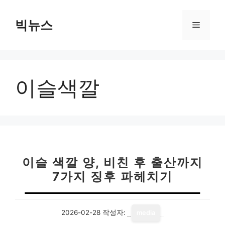
컨
텐
빅뉴스
메
츠
로
뉴
건
너
이슬색깔
뛰
기
이슬 색깔 양, 비친 후 출산까지
7가지 징후 파헤치기
2026-02-28
작성자:
media