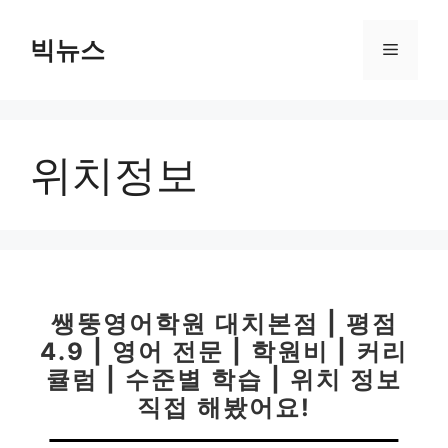
컨
텐
빅뉴스
메
츠
로
뉴
건
너
위치정보
뛰
기
쌩뚱영어학원 대치본점 | 평점
4.9 | 영어 전문 | 학원비 | 커리
큘럼 | 수준별 학습 | 위치 정보
직접 해봤어요!