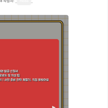
18
작성자:
media