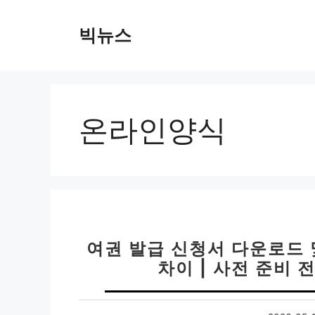
컨
텐
빅뉴스
츠
로
건
너
뛰
온라인양식
기
여권 발급 신청서 다운로드 
차이 | 사전 준비 