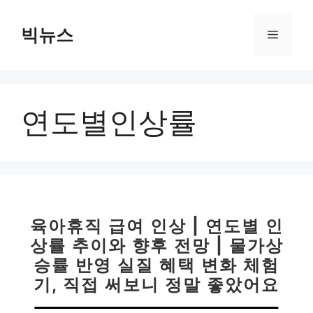
컨
텐
빅뉴스
메
츠
로
뉴
건
너
연도별인상률
뛰
기
육아휴직 급여 인상 | 연도별 인
상률 추이와 향후 전망 | 물가상
승률 반영 실질 혜택 변화 체험
기, 직접 써보니 정말 좋았어요