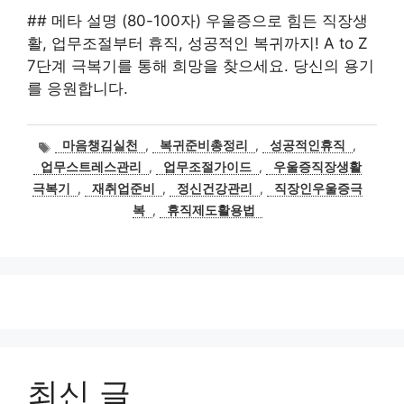
## 메타 설명 (80-100자) 우울증으로 힘든 직장생
활, 업무조절부터 휴직, 성공적인 복귀까지! A to Z
7단계 극복기를 통해 희망을 찾으세요. 당신의 용기
를 응원합니다.
태
마음챙김실천
,
복귀준비총정리
,
성공적인휴직
,
그
업무스트레스관리
,
업무조절가이드
,
우울증직장생활
극복기
,
재취업준비
,
정신건강관리
,
직장인우울증극
복
,
휴직제도활용법
최신 글