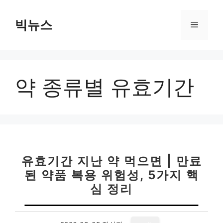
컨
텐
빅뉴스
메
츠
로
뉴
건
너
약 종류별 유효기간
뛰
기
유효기간 지난 약 먹으면 | 만료
된 약품 복용 위험성, 5가지 핵
심 정리