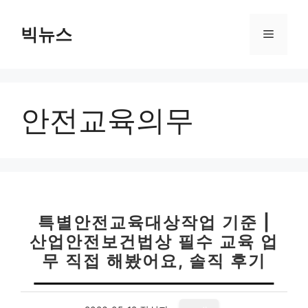
컨
텐
빅뉴스
메
츠
로
뉴
건
너
안전교육의무
뛰
기
특별안전교육대상작업 기준 |
산업안전보건법상 필수 교육 업
무 직접 해봤어요, 솔직 후기