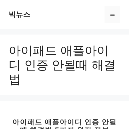
컨
텐
빅뉴스
메
츠
로
뉴
건
너
아이패드 애플아이
뛰
기
디 인증 안될때 해결
법
아이패드 애플아이디 인증 안될