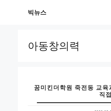
컨
텐
빅뉴스
츠
로
건
너
뛰
아동창의력
기
꿈미킨더학원 죽전동 교육과
직접