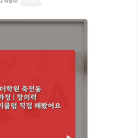
12
작성자:
media