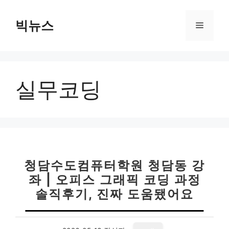
컨
텐
빅뉴스
메
츠
로
뉴
건
너
실무코딩
뛰
기
청담수도컴퓨터학원 청담동 강
좌 | 오피스 그래픽 코딩 과정
솔직후기, 진짜 도움됐어요