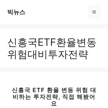
컨
텐
빅뉴스
메
츠
로
뉴
건
너
신흥국ETF환율변동
뛰
기
위험대비투자전략
신흥국 ETF 환율 변동 위험 대
비하는 투자전략, 직접 해봤어
요