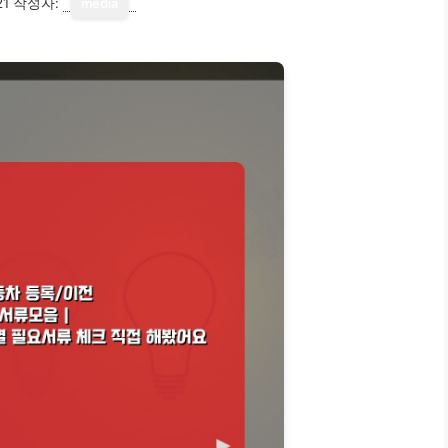
21
작성자:
media