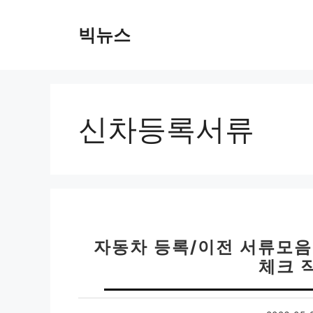
컨
텐
빅뉴스
츠
로
건
너
뛰
신차등록서류
기
자동차 등록/이전 서류모음
체크 