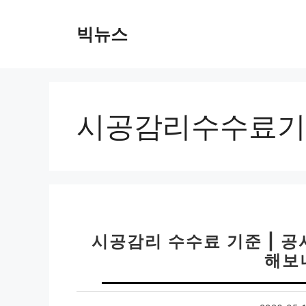
컨
텐
빅뉴스
츠
로
건
너
뛰
시공감리수수료기
기
시공감리 수수료 기준 | 공
해보