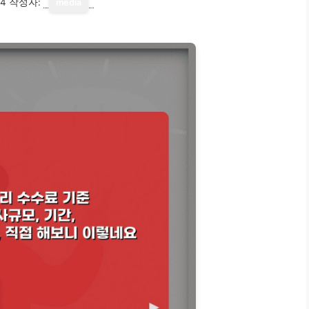
14
작성자:
media