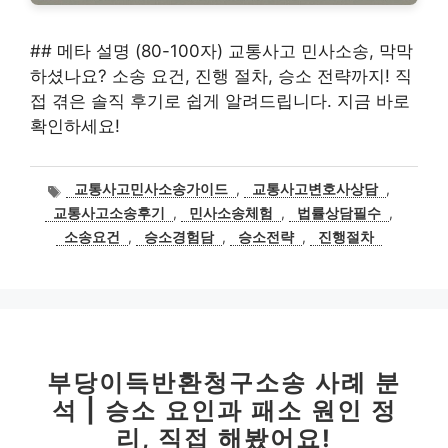
## 메타 설명 (80-100자) 교통사고 민사소송, 막막
하셨나요? 소송 요건, 진행 절차, 승소 전략까지! 직
접 겪은 솔직 후기로 쉽게 알려드립니다. 지금 바로
확인하세요!
태
교통사고민사소송가이드
,
교통사고변호사상담
,
그
교통사고소송후기
,
민사소송체험
,
법률상담필수
,
소송요건
,
승소경험담
,
승소전략
,
진행절차
부당이득반환청구소송 사례 분
석 | 승소 요인과 패소 원인 정
리, 직접 해봤어요!