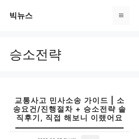
컨
텐
빅뉴스
메
츠
로
뉴
건
너
승소전략
뛰
기
교통사고 민사소송 가이드 | 소
송요건/진행절차 + 승소전략 솔
직후기, 직접 해보니 이랬어요