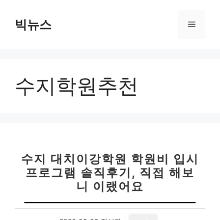
컨
텐
빅뉴스
메
츠
로
뉴
건
너
수지학원추천
뛰
기
수지 대치이강학원 학원비 입시
프로그램 솔직후기, 직접 해보
니 이랬어요