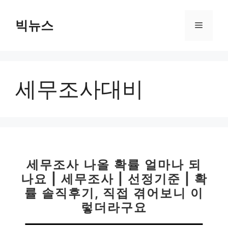
컨
텐
빅뉴스
메
츠
로
뉴
건
너
세무조사대비
뛰
기
세무조사 나올 확률 얼마나 되
나요 | 세무조사 | 선정기준 | 확
률 솔직후기, 직접 겪어보니 이
렇더라구요