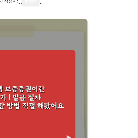
31
작성자:
media