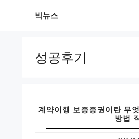
컨
텐
빅뉴스
츠
로
건
너
뛰
성공후기
기
계약이행 보증증권이란 무엇인
방법 