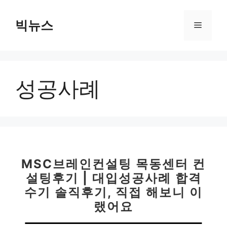
컨
텐
빅뉴스
메
츠
로
뉴
건
너
성공사례
뛰
기
MSC브레인컨설팅 목동센터 컨
설팅후기 | 대입성공사례 합격
수기 솔직후기, 직접 해보니 이
랬어요