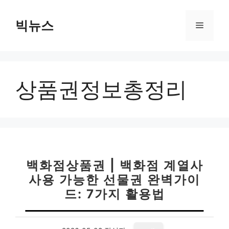
컨
텐
빅뉴스
메
츠
로
뉴
건
너
상품권정보총정리
뛰
기
백화점상품권 | 백화점 계열사
사용 가능한 선물권 완벽가이
드: 7가지 활용법