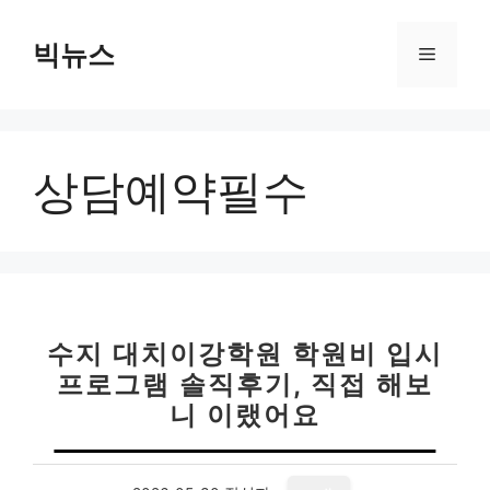
컨
텐
빅뉴스
메
츠
로
뉴
건
너
상담예약필수
뛰
기
수지 대치이강학원 학원비 입시
프로그램 솔직후기, 직접 해보
니 이랬어요