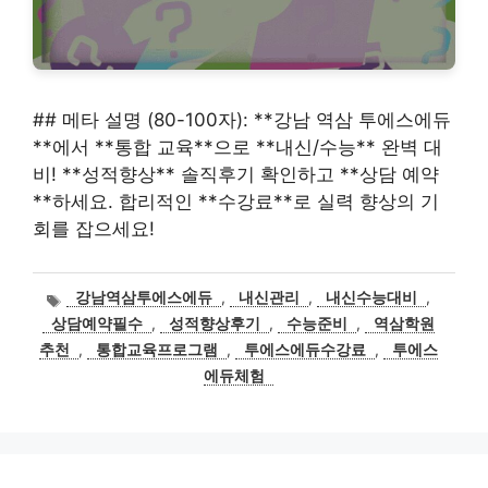
## 메타 설명 (80-100자): **강남 역삼 투에스에듀
**에서 **통합 교육**으로 **내신/수능** 완벽 대
비! **성적향상** 솔직후기 확인하고 **상담 예약
**하세요. 합리적인 **수강료**로 실력 향상의 기
회를 잡으세요!
태
강남역삼투에스에듀
,
내신관리
,
내신수능대비
,
그
상담예약필수
,
성적향상후기
,
수능준비
,
역삼학원
추천
,
통합교육프로그램
,
투에스에듀수강료
,
투에스
에듀체험