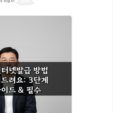
15
작성자:
media