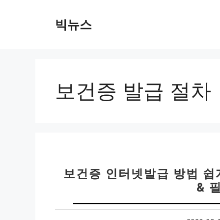
컨
텐
빅뉴스
츠
로
건
너
뛰
보건증 발급 절차
기
보건증 인터넷발급 방법 쉽
& 