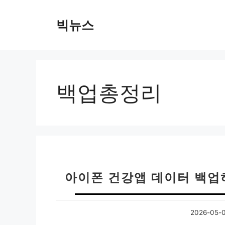
컨
텐
빅뉴스
츠
로
건
너
뛰
백업총정리
기
아이폰 건강앱 데이터 백업
2026-05-