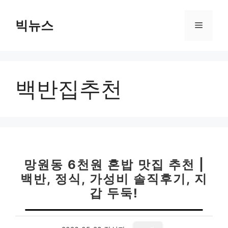
컨
텐
빅뉴스
메
츠
로
뉴
건
너
백반집추천
뛰
기
망원동 6천원 혼밥 맛집 추천 |
백반, 정식, 가성비 솔직후기, 지
갑 두둑!