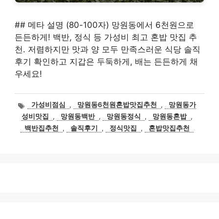
## 메타 설명 (80-100자) 망원동에서 6천원으로
든든하게! 백반, 정식 등 가성비 최고 혼밥 맛집 추
천. 저렴하지만 맛과 양 모두 만족스러운 식당 솔직
후기 확인하고 지갑은 두둑하게, 배는 든든하게 채
우세요!
태
가성비점심
,
망원동6천원혼밥맛집추천
,
망원동가
그
성비맛집
,
망원동백반
,
망원동정식
,
망원동혼밥
,
백반집추천
,
솔직후기
,
정식맛집
,
혼밥맛집추천