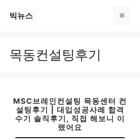
컨
텐
빅뉴스
메
츠
로
뉴
건
너
목동컨설팅후기
뛰
기
MSC브레인컨설팅 목동센터 컨
설팅후기 | 대입성공사례 합격
수기 솔직후기, 직접 해보니 이
랬어요