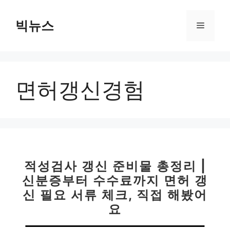
컨
텐
빅뉴스
메
츠
로
뉴
건
너
면허갱신경험
뛰
기
적성검사 갱신 준비물 총정리 |
신분증부터 수수료까지 면허 갱
신 필요 서류 체크, 직접 해봤어
요