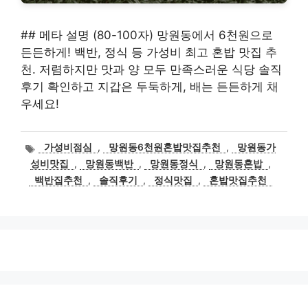
## 메타 설명 (80-100자) 망원동에서 6천원으로
든든하게! 백반, 정식 등 가성비 최고 혼밥 맛집 추
천. 저렴하지만 맛과 양 모두 만족스러운 식당 솔직
후기 확인하고 지갑은 두둑하게, 배는 든든하게 채
우세요!
태
가성비점심
,
망원동6천원혼밥맛집추천
,
망원동가
그
성비맛집
,
망원동백반
,
망원동정식
,
망원동혼밥
,
백반집추천
,
솔직후기
,
정식맛집
,
혼밥맛집추천