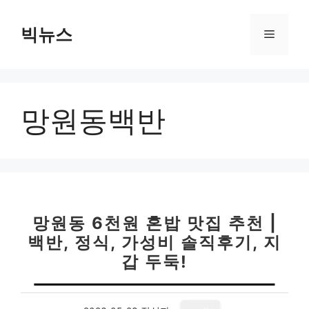
컨
텐
빅뉴스
메
츠
로
뉴
건
너
망원동백반
뛰
기
망원동 6천원 혼밥 맛집 추천 |
백반, 정식, 가성비 솔직후기, 지
갑 두둑!