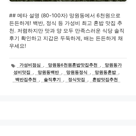
## 메타 설명 (80-100자) 망원동에서 6천원으로
든든하게! 백반, 정식 등 가성비 최고 혼밥 맛집 추
천. 저렴하지만 맛과 양 모두 만족스러운 식당 솔직
후기 확인하고 지갑은 두둑하게, 배는 든든하게 채
우세요!
태
가성비점심
,
망원동6천원혼밥맛집추천
,
망원동가
그
성비맛집
,
망원동백반
,
망원동정식
,
망원동혼밥
,
백반집추천
,
솔직후기
,
정식맛집
,
혼밥맛집추천