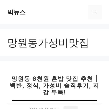
컨
텐
빅뉴스
메
츠
로
뉴
건
너
망원동가성비맛집
뛰
기
망원동 6천원 혼밥 맛집 추천 |
백반, 정식, 가성비 솔직후기, 지
갑 두둑!