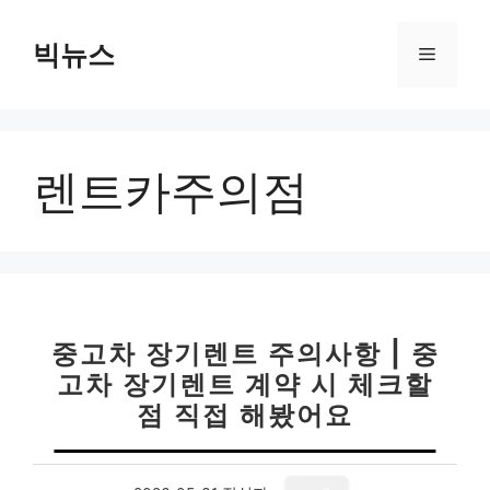
컨
텐
빅뉴스
메
츠
로
뉴
건
너
렌트카주의점
뛰
기
중고차 장기렌트 주의사항 | 중
고차 장기렌트 계약 시 체크할
점 직접 해봤어요