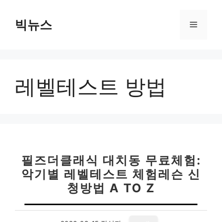
컨
텐
빅뉴스
메
츠
로
뉴
건
너
레벨테스트 방법
뛰
기
필즈더클래식 대치동 무료체험:
악기별 레벨테스트 체험레슨 신
청방법 A TO Z