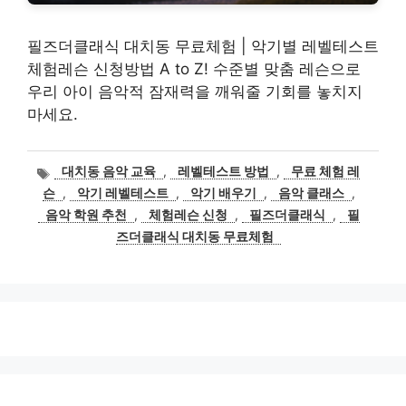
필즈더클래식 대치동 무료체험 | 악기별 레벨테스트
체험레슨 신청방법 A to Z! 수준별 맞춤 레슨으로
우리 아이 음악적 잠재력을 깨워줄 기회를 놓치지
마세요.
태
대치동 음악 교육
,
레벨테스트 방법
,
무료 체험 레
그
슨
,
악기 레벨테스트
,
악기 배우기
,
음악 클래스
,
음악 학원 추천
,
체험레슨 신청
,
필즈더클래식
,
필
즈더클래식 대치동 무료체험