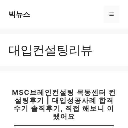
컨
텐
빅뉴스
메
츠
로
뉴
건
너
대입컨설팅리뷰
뛰
기
MSC브레인컨설팅 목동센터 컨
설팅후기 | 대입성공사례 합격
수기 솔직후기, 직접 해보니 이
랬어요