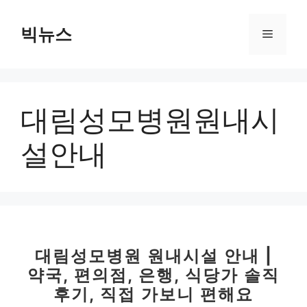
컨
텐
빅뉴스
메
츠
로
뉴
건
너
대림성모병원원내시
뛰
기
설안내
대림성모병원 원내시설 안내 |
약국, 편의점, 은행, 식당가 솔직
후기, 직접 가보니 편해요