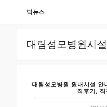
컨
텐
빅뉴스
츠
로
건
너
뛰
대림성모병원시설
기
대림성모병원 원내시설 안내 
직후기, 