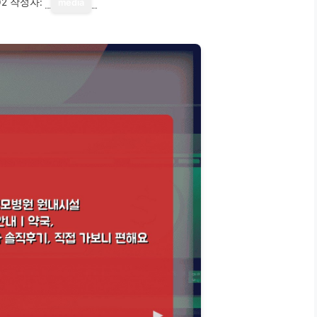
02
작성자:
media