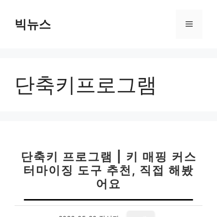
컨
텐
빅뉴스
메
츠
로
뉴
건
너
단축키프로그램
뛰
기
단축키 프로그램 | 키 매핑 커스
터마이징 도구 추천, 직접 해봤
어요