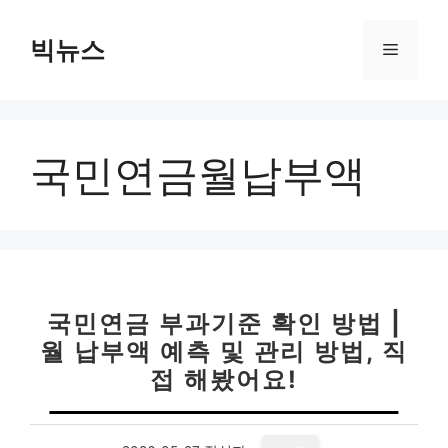
컨
텐
빅뉴스
메
츠
로
뉴
건
너
국민연금월납부액
뛰
기
국민연금 부과기준 확인 방법 |
월 납부액 예측 및 관리 방법, 직
접 해봤어요!