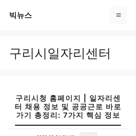
컨
텐
빅뉴스
메
츠
로
뉴
건
너
구리시일자리센터
뛰
기
구리시청 홈페이지 | 일자리센
터 채용 정보 및 공공근로 바로
가기 총정리: 7가지 핵심 정보