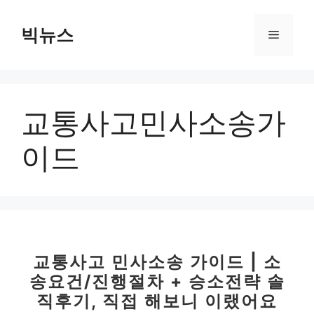
컨
텐
빅뉴스
메
츠
로
뉴
건
너
교통사고민사소송가
뛰
기
이드
교통사고 민사소송 가이드 | 소
송요건/진행절차 + 승소전략 솔
직후기, 직접 해보니 이랬어요