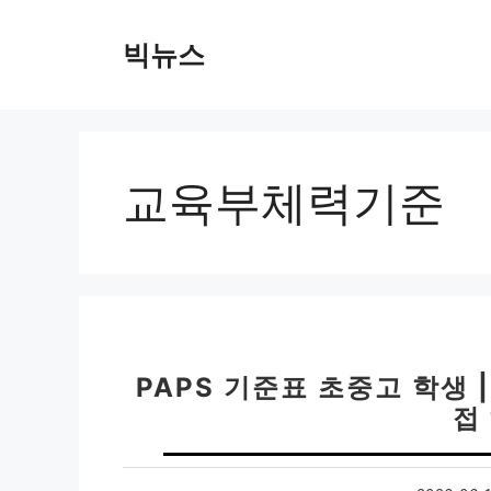
컨
텐
빅뉴스
츠
로
건
너
뛰
교육부체력기준
기
PAPS 기준표 초중고 학생 
접