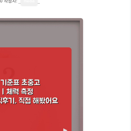
10
작성자:
media