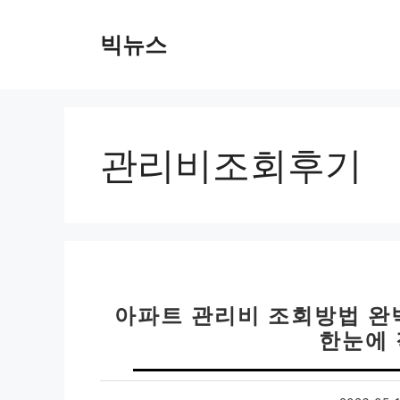
컨
텐
빅뉴스
츠
로
건
너
뛰
관리비조회후기
기
아파트 관리비 조회방법 완
한눈에 