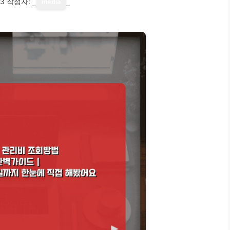
13
작성자:
media