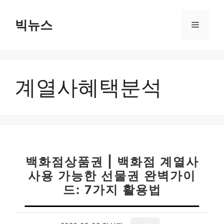
컨
텐
빅뉴스
메
츠
로
뉴
건
너
계열사혜택분석
뛰
기
백화점상품권 | 백화점 계열사
사용 가능한 선물권 완벽가이
드: 7가지 활용법