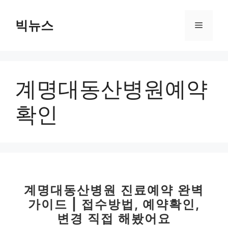
컨
텐
빅뉴스
메
츠
로
뉴
건
너
계명대동산병원예약
뛰
기
확인
계명대동산병원 진료예약 완벽
가이드 | 접수방법, 예약확인,
변경 직접 해봤어요