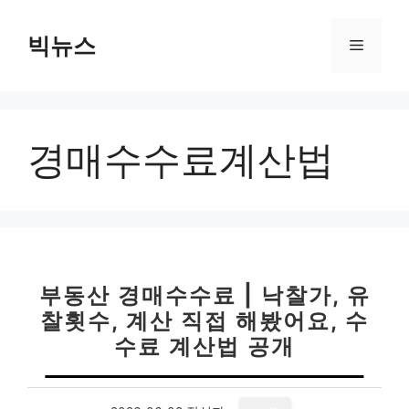
컨
텐
빅뉴스
메
츠
로
뉴
건
너
경매수수료계산법
뛰
기
부동산 경매수수료 | 낙찰가, 유
찰횟수, 계산 직접 해봤어요, 수
수료 계산법 공개