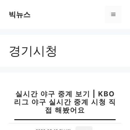
컨
텐
빅뉴스
메
츠
로
뉴
건
너
경기시청
뛰
기
실시간 야구 중계 보기 | KBO
리그 야구 실시간 중계 시청 직
접 해봤어요