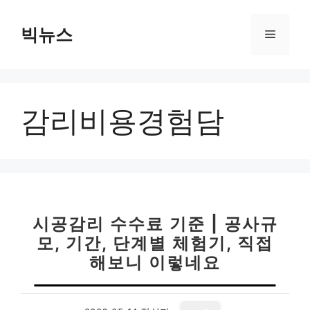
컨
텐
빅뉴스
메
츠
로
뉴
건
너
감리비용경험담
뛰
기
시공감리 수수료 기준 | 공사규
모, 기간, 단계별 체험기, 직접
해보니 이렇네요