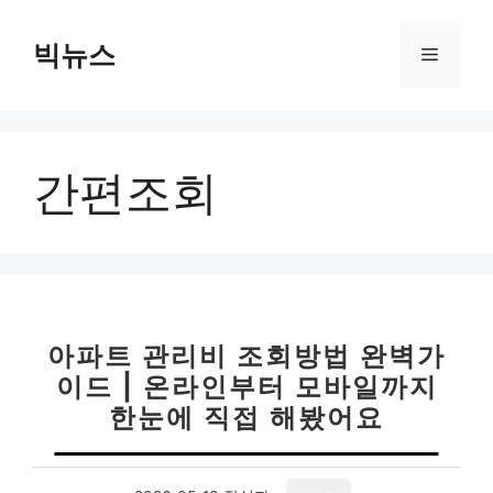
컨
텐
빅뉴스
메
츠
로
뉴
건
너
간편조회
뛰
기
아파트 관리비 조회방법 완벽가
이드 | 온라인부터 모바일까지
한눈에 직접 해봤어요