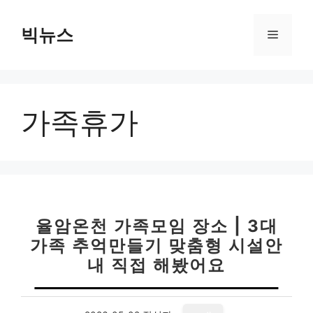
컨
텐
빅뉴스
메
츠
로
뉴
건
너
가족휴가
뛰
기
율암온천 가족모임 장소 | 3대
가족 추억만들기 맞춤형 시설안
내 직접 해봤어요