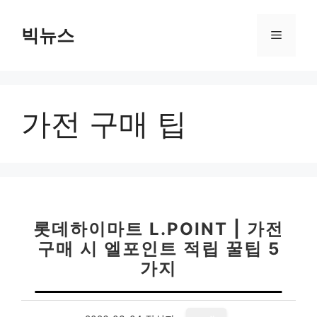
컨
텐
빅뉴스
메
츠
로
뉴
건
너
가전 구매 팁
뛰
기
롯데하이마트 L.POINT | 가전
구매 시 엘포인트 적립 꿀팁 5
가지