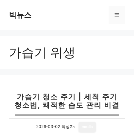
컨
텐
빅뉴스
메
츠
로
뉴
건
너
가습기 위생
뛰
기
가습기 청소 주기 | 세척 주기
청소법, 쾌적한 습도 관리 비결
2026-03-02
작성자:
media