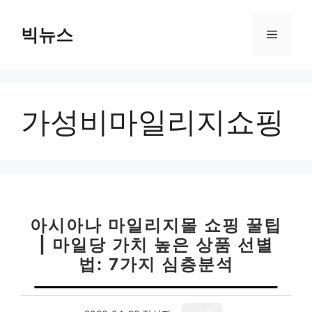
컨
텐
빅뉴스
메
츠
로
뉴
건
너
가성비마일리지쇼핑
뛰
기
아시아나 마일리지몰 쇼핑 꿀팁
| 마일당 가치 높은 상품 선별
법: 7가지 심층분석